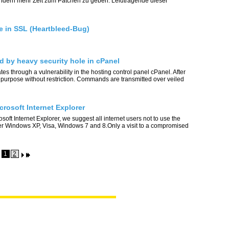
ndern mehr Zeit zum Patchen zu geben. Leidtragende dieser
e in SSL (Heartbleed-Bug)
 by heavy security hole in cPanel
tes through a vulnerability in the hosting control panel cPanel. After
ny purpose without restriction. Commands are transmitted over veiled
crosoft Internet Explorer
osoft Internet Explorer, we suggest all internet users not to use the
der Windows XP, Visa, Windows 7 and 8.Only a visit to a compromised
1
2