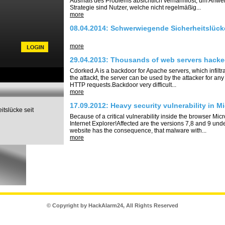
Ausmaß des Problems absichtlich verharmlost, um Anwe
Strategie sind Nutzer, welche nicht regelmäßig...
more
08.04.2014: Schwerwiegende Sicherheitslück
more
29.04.2013: Thousands of web servers hacked
Cdorked.A is a backdoor for Apache servers, which infiltra
the attackt, the server can be used by the attacker for a
HTTP requests.Backdoor very difficult...
more
17.09.2012: Heavy security vulnerability in Mi
itslücke seit
Because of a critical vulnerability inside the browser Micr
Internet Explorer!Affected are the versions 7,8 and 9 un
website has the consequence, that malware with...
more
© Copyright by HackAlarm24, All Rights Reserved