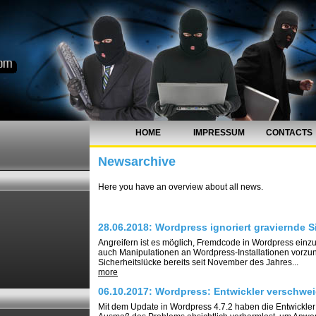
HOME
IMPRESSUM
CONTACTS
Newsarchive
Here you have an overview about all news.
28.06.2018: Wordpress ignoriert graviernde 
Angreifern ist es möglich, Fremdcode in Wordpress ein
auch Manipulationen an Wordpress-Installationen vorzun
Sicherheitslücke bereits seit November des Jahres...
more
06.10.2017: Wordpress: Entwickler verschwei
Mit dem Update in Wordpress 4.7.2 haben die Entwickler 